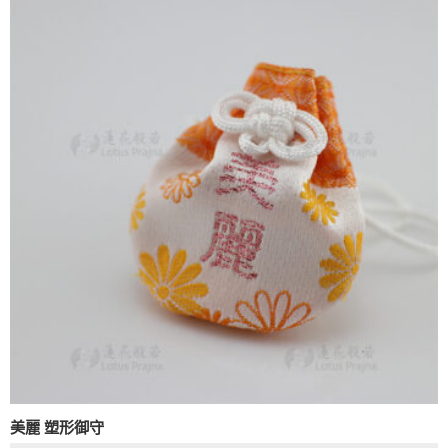
美麗 塑形御守