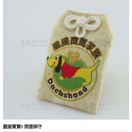
臘腸寶寶II 開運御守