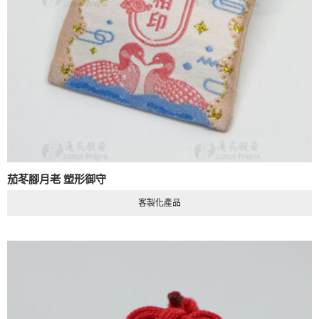
茄苳腳月老 塑形御守
客製化產品