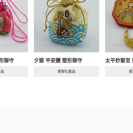
塑形御守
夕遊 平安鹽 塑形御守
太平妙聖宮
產品
客製化產品
客