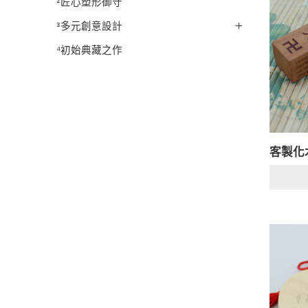
²匠心塑形御守
³多元創意設計
⁴初始典藏之作
客製化