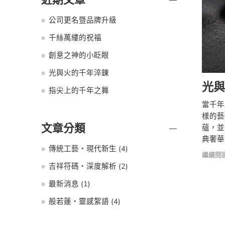
公司更名暨品牌升級
千絲萬縷的祝福
創意之神的小眨眼
光與火的千年淬鍊
光與
指尖上的千年之舞
當千年
樣的藝
文章分類
蘊，並
典奢華
傳統工藝・現代新生
(4)
繼續閱
吉祥符碼・深度解析
(2)
最新消息
(1)
般若蓮・靈感絮語
(4)