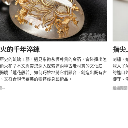
指尖
火的千年淬鍊
刺繡，
歷史的琉璃工藝，遇見象徵永恆尊貴的金箔，會碰撞出怎
深入了
術火花？本文將帶您深入探索這兩種古老材質的文化底
的進口
揭曉「蓮花般若」如何巧妙地將它們融合，創造出既有古
御守、
、又符合現代審美的獨特護身藝術品。
繼續閱讀
讀➞