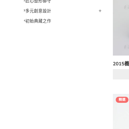
²匠心塑形御守
³多元創意設計
⁴初始典藏之作
2015
精選