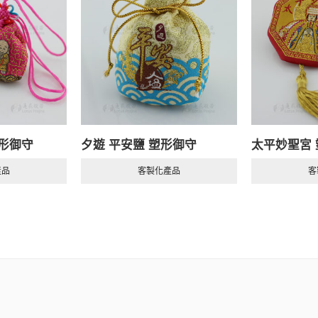
塑形御守
夕遊 平安鹽 塑形御守
太平妙聖宮
產品
客製化產品
客