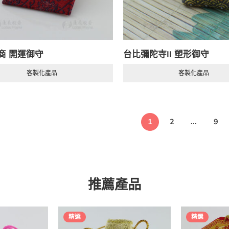
商 開運御守
台比彌陀寺II 塑形御守
客製化產品
客製化產品
1
2
...
9
推薦產品
精選
精選