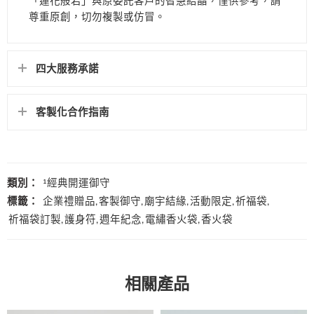
「蓮花般若」與原委託客戶的智慧結晶，僅供參考，請
尊重原創，切勿複製或仿冒。
四大服務承諾
客製化合作指南
類別：
¹經典開運御守
標籤：
企業禮贈品
,
客製御守
,
廟宇結緣
,
活動限定
,
祈福袋
,
祈福袋訂製
,
護身符
,
週年紀念
,
電繡香火袋
,
香火袋
相關產品