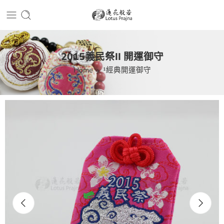
2015義民祭II 開運御守
Home
¹經典開運御守