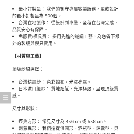
最小訂製量： 我們的御守專屬客製服務，單款設計
的最小訂製量為 500個。
台灣在地製作： 從設計到車縫，全程在台灣完成，
品質安心有保障。
免版費/模具費： 採用先進的織繡工藝，為您省下額
外的製版與模具費用。
【材質與工藝】
頂級紗線選擇：
台灣精繡紗： 色彩飽和，光澤亮麗。
日本進口緞紗： 質地細膩，光澤極致，呈現頂級質
感。
尺寸與形狀：
經典方形： 常見尺寸為 4×6 cm 或 5×8 cm。
創意異形： 我們還提供圓形、酒瓶型、錦囊型、貝