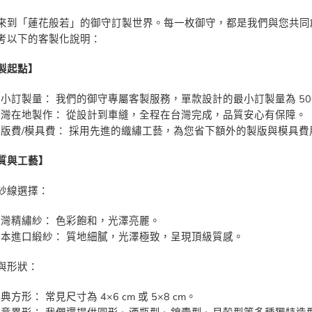
來到「蓮花般若」的御守訂製世界。每一枚御守，都是我們與您共同
考以下的客製化說明：
製起點】
小訂製量： 我們的御守專屬客製服務，單款設計的最小訂製量為 50
台灣在地製作： 從設計到車縫，全程在台灣完成，品質安心有保障。
版費/模具費： 採用先進的織繡工藝，為您省下額外的製版與模具費
質與工藝】
紗線選擇：
灣精繡紗： 色彩飽和，光澤亮麗。
日本進口緞紗： 質地細膩，光澤極致，呈現頂級質感。
與形狀：
典方形： 常見尺寸為 4×6 cm 或 5×8 cm。