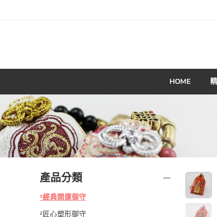
HOME
產品分類
¹經典開運御守
²匠心塑形御守