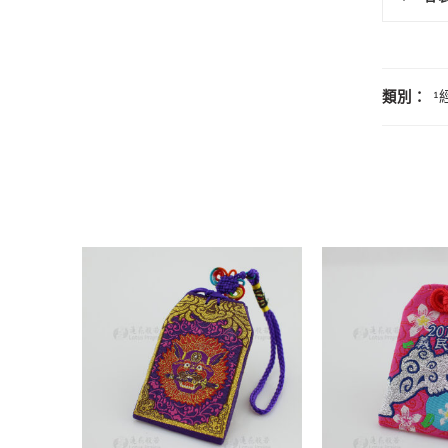
類別：
¹