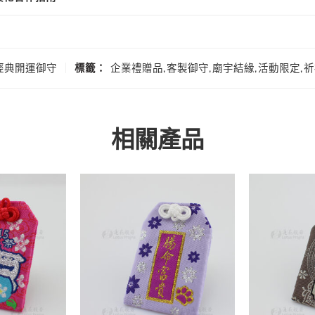
經典開運御守
標籤：
企業禮贈品
,
客製御守
,
廟宇結緣
,
活動限定
,
祈
相關產品