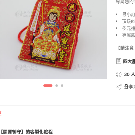
專屬您的
最小訂
頂級紗
多元
專屬服
【請注意
四大
30
分享
述
【開運御守】的客製化旅程