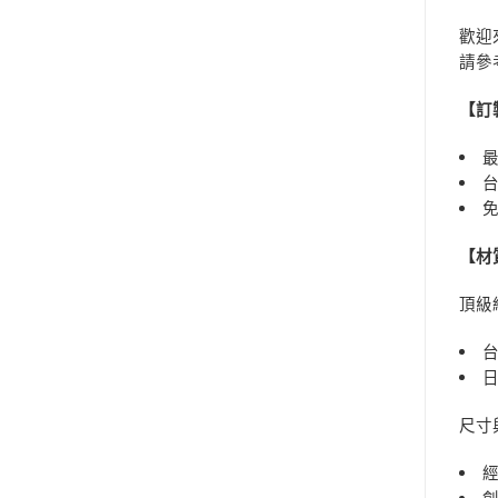
歡迎
請參
【訂
最
免
【材
頂級
台
尺寸
經