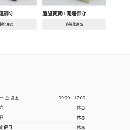
運御守
臘腸寶寶II 開運御守
招財進
製化產品
客製化產品
一 至 週五
09:00 - 17:00
六
休息
日
休息
定假日
休息