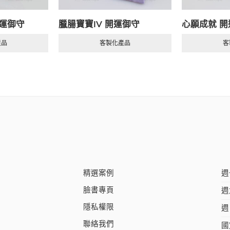
開運御守
臘腸寶寶IV 開運御守
心願成就 開
產品
客製化產品
客
精選案例
週
臉書專頁
週
隱私權限
週
聯絡我們
國