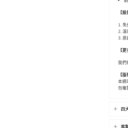
【設
免
溫
原
【更
我們
【版
本網
勿複
四
客