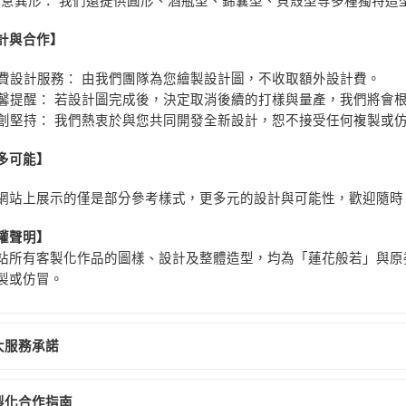
創意異形： 我們還提供圓形、酒瓶型、錦囊型、貝殼型等多種獨特造
計與合作】
費設計服務： 由我們團隊為您繪製設計圖，不收取額外設計費。
馨提醒： 若設計圖完成後，決定取消後續的打樣與量產，我們將會
創堅持： 我們熱衷於與您共同開發全新設計，恕不接受任何複製或
多可能】
網站上展示的僅是部分參考樣式，更多元的設計與可能性，歡迎隨時
權聲明】
站所有客製化作品的圖樣、設計及整體造型，均為「蓮花般若」與原
製或仿冒。
大服務承諾
製化合作指南