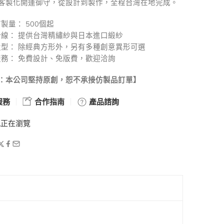
客製化開運御守，從設計到製作，全程台灣在地完成。
製量： 500個起
線： 提供台灣精繡紗與日本進口緞紗
造型： 除經典方形外，另有多種創意異形可選
務： 免費設計、免版費，歡迎洽詢
：本公司堅持原創，恕不承接仿製品訂單】
服務
合作指南
產品諮詢
人
正在瀏覽