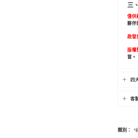
三
僅供
夥伴
啟發
版權
冒。
四
客
類別：
⁴