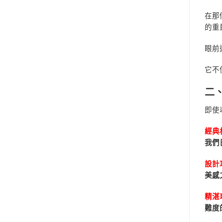
在那
的重
眼前
它不
二
即使
經典
我們
設計
美感
精湛
難度