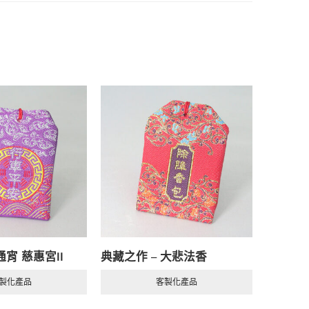
通宵 慈惠宮II
典藏之作 – 大悲法香
典藏之作 
製化產品
客製化產品