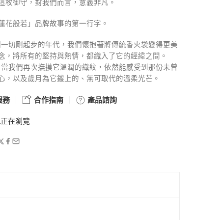
這枚御守，對我們而言，意義非凡。
蓮花般若」品牌故事的第一行字。
個一切剛起步的年代，我們懷抱著將傳統香火袋變得更美
念，將所有的堅持與熱情，都織入了它的經緯之間。
，當我們再次撫摸它溫潤的織紋，依然能感受到那份未曾
心，以及歲月為它鍍上的、無可取代的溫柔光芒。
服務
合作指南
產品諮詢
人
正在瀏覽