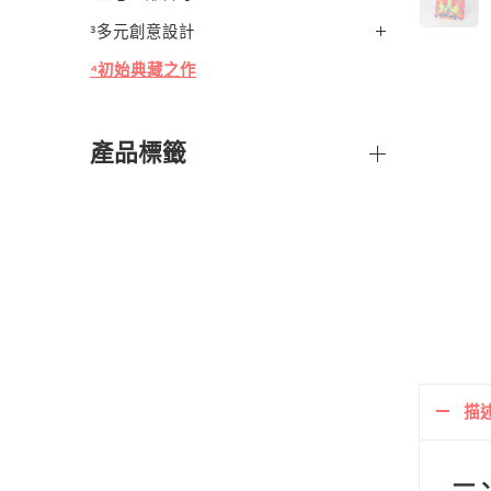
³多元創意設計
⁴初始典藏之作
產品標籤
描
一