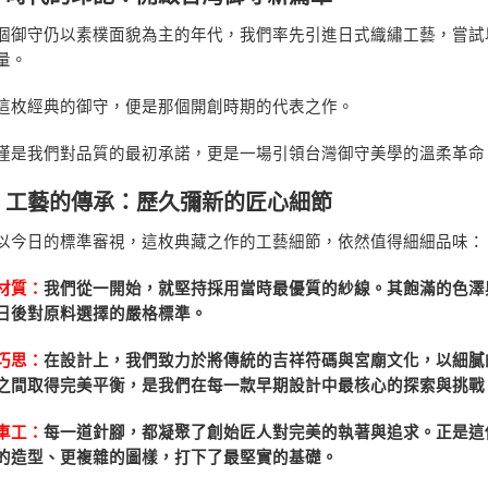
個御守仍以素樸面貌為主的年代，我們率先引進日式織繡工藝，嘗試
量。
這枚經典的御守，便是那個開創時期的代表之作。
僅是我們對品質的最初承諾，更是一場引領台灣御守美學的溫柔革命
、工藝的傳承：歷久彌新的匠心細節
以今日的標準審視，這枚典藏之作的工藝細節，依然值得細細品味：
材質：
我們從一開始，就堅持採用當時最優質的紗線。其飽滿的色澤
日後對原料選擇的嚴格標準。
巧思：
在設計上，我們致力於將傳統的吉祥符碼與宮廟文化，以細膩
之間取得完美平衡，是我們在每一款早期設計中最核心的探索與挑戰
車工：
每一道針腳，都凝聚了創始匠人對完美的執著與追求。正是這
的造型、更複雜的圖樣，打下了最堅實的基礎。