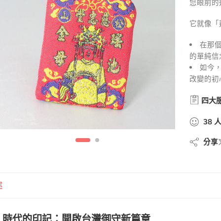
您眼前的
它就像「
在那
的單純信
如今
改變的初
四大
38
分享
述
、時代的印記：開啟台灣御守新篇章