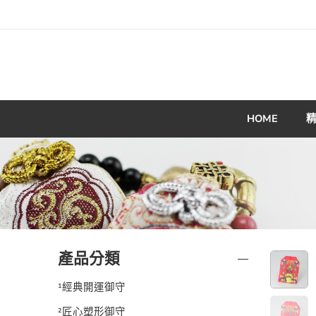
HOME
產品分類
¹經典開運御守
²匠心塑形御守