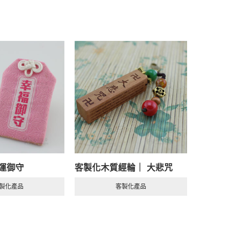
運御守
客製化木質經輪｜ 大悲咒
礁溪老
製化產品
客製化產品