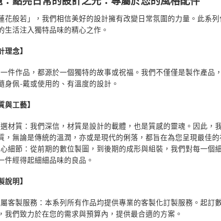
題：點亮日常的設計之光：專屬於您的風格配件
蓮花般若」，我們相信美好的設計擁有改變日常氛圍的力量。此系列
的生活注入獨特品味的精心之作。
計理念】
每一件作品，都源於一個獨特的故事或祝福。我們不僅僅是製作產品
隨身佩-戴或使用的、有溫度的設計。
質與工藝】
精選材質：我們深信，材質是設計的載體，也是質感的靈魂。因此，
質，無論是傳統的溫潤，亦或是現代的俐落，都旨在為您呈現最佳的
匠心細節：從前期的數位製圖，到後期的成形與組裝，我們對每一個
一件經得起細細品味的良品。
製說明】
專屬客製服務：本系列所有作品均提供專業的客製化訂製服務。起訂
，我們致力於在您的需求與預算內，提供最合適的方案。