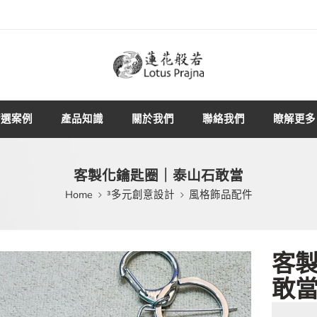
精選案例
產品知識
關於我們
聯絡我們
瞭解更多
客製化鑰匙圈｜泰山石敢當
Home
³多元創意設計
風格飾品配件
客
敢