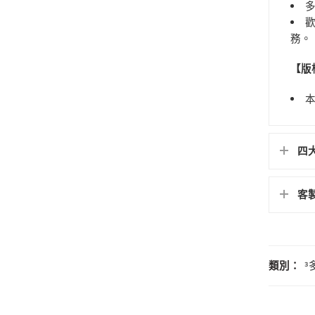
務。
【版
四
客
類別：
³