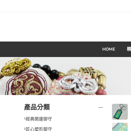
HOME
產品分類
¹經典開運御守
²匠心塑形御守