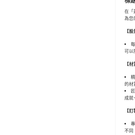
標
在「
為您
【設
可以
【材
的材
成就
【訂
不同