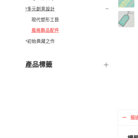
³多元創意設計
現代塑形工藝
風格飾品配件
⁴初始典藏之作
產品標籤
描