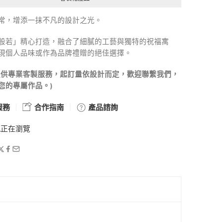
常，增添一抹不凡的設計之光。
般若」精心打造，融合了細膩的工藝與獨特的祝福寓
現個人品味或作為品牌禮贈的絕佳選擇。
提供專業客製服務，起訂量依設計而定，歡迎聯繫我們，
您的專屬作品。)
服務
合作指南
產品諮詢
人
正在瀏覽