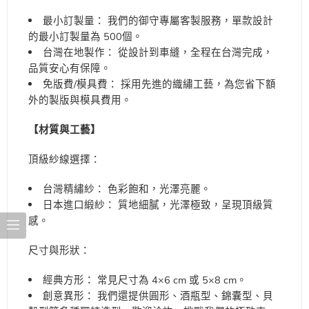
最小訂製量： 我們的御守專屬客製服務，單款設計
的最小訂製量為 500個。
台灣在地製作： 從設計到車縫，全程在台灣完成，
品質安心有保障。
免版費/模具費： 採用先進的織繡工藝，為您省下額
外的製版與模具費用。
【材質與工藝】
頂級紗線選擇：
台灣精繡紗： 色彩飽和，光澤亮麗。
日本進口緞紗： 質地細膩，光澤極致，呈現頂級質
感。
尺寸與形狀：
經典方形： 常見尺寸為 4×6 cm 或 5×8 cm。
創意異形： 我們還提供圓形、酒瓶型、錦囊型、貝