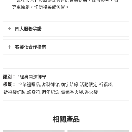
「蓮花般若」與原委託客戶的智慧結晶，僅供參考，請
尊重原創，切勿複製或仿冒。
四大服務承諾
客製化合作指南
類別：
¹經典開運御守
標籤：
企業禮贈品
,
客製御守
,
廟宇結緣
,
活動限定
,
祈福袋
,
祈福袋訂製
,
護身符
,
週年紀念
,
電繡香火袋
,
香火袋
相關產品