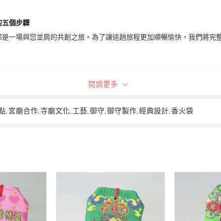
的五個步驟
2.【預算的智慧：在有限內，創造無限價值】
」的歷史典藏品，僅供展示，恕不提供複刻或銷售。我們以此向品牌
都是一場與您並肩的共創之旅。為了讓這趟旅程更加順暢愉快，我們將完
好的設計，不應是預算的堆砌。
我們擅長在您期望的預算範圍內，進行最聰明
這份經典作品中所蘊含的設計精神與工藝，運用在為您量身打造的全
計的巧思，我們都致力於為您尋找最佳平衡點
專注細節，是我們為您守護價值的承諾。
之設計與圖樣版權，均為「蓮花般若」與原委託客戶所有。請尊重智
(雙向溝通 | 定位 / 產品項目 | 報價
閱讀更多
3.【原創的堅持：只為您，從零到一的創作】
在「蓮花般若」，每一件作品都應是一個獨一
點
,
宮廟合作
,
寺廟文化
,
工藝
,
御守
,
御守製作
,
經典設計
,
香火袋
我們堅持100%原創，絕不接受任何複製或仿
先深入了解您的需求、預算、期望風格與用途，為您的專案進行精準
趟從無到有的探索之旅，開發真正蘊含您獨特
理解您的需求後，我們會提供一份詳盡的報價單，清楚列出各項費用
我們期待的，不是複製，而是與您一同創造。
】(電腦繪製 | 設計)
4.【恆久的承諾：時間，無法改變的完美】
您的專屬設計，是一份值得被永久珍藏的資產
確認】(樣本製作 | 確認)
我們為您的每一款訂製作品，都建立了詳盡的
配置。這項承諾確保了，無論是數月還是數年
質控管】(大貨製作)
分毫不差、同色同質的完美作品。