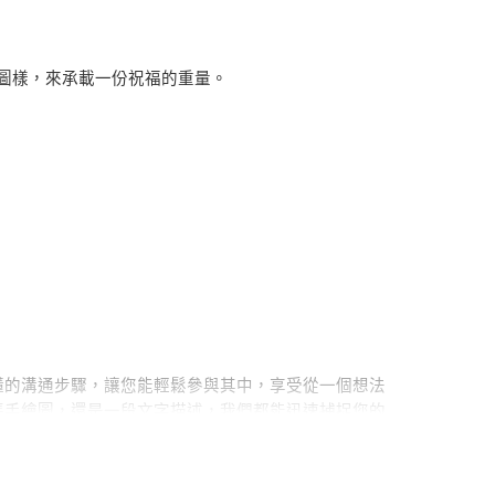
圖樣，來承載一份祝福的重量。
質感的保證，更奠定了我們日後對原料選擇的嚴格標
。
在莊嚴的傳統與創新的美感之間取得完美平衡，是我們
懂的溝通步驟，讓您能輕鬆參與其中，享受從一個想法
張手繪圖，還是一段文字描述，我們都能迅速捕捉您的
才為我們日後挑戰更高難度的造型、更複雜的圖樣，打
。