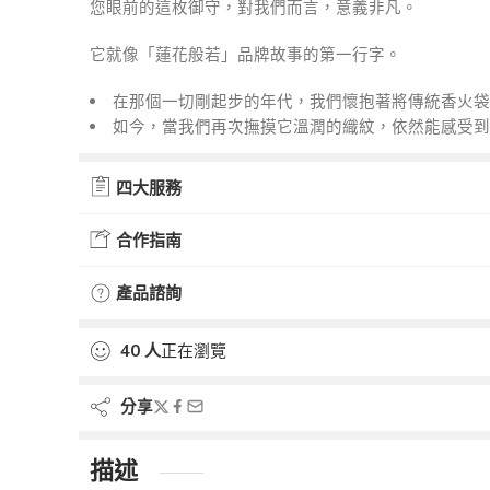
您眼前的這枚御守，對我們而言，意義非凡。
它就像「蓮花般若」品牌故事的第一行字。
在那個一切剛起步的年代，我們懷抱著將傳統香火袋
如今，當我們再次撫摸它溫潤的織紋，依然能感受到
四大服務
合作指南
產品諮詢
40
人
正在瀏覽
分享
描述