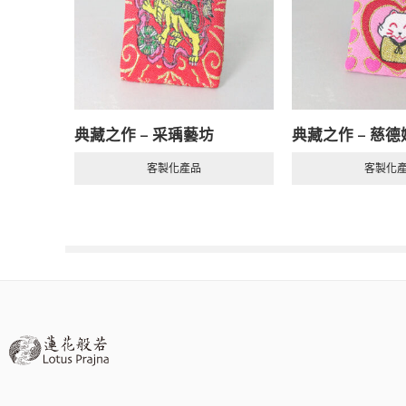
【第五步：安心交付】(完
關於製作時程的重要提醒】
典藏之作 – 采瑀藝坊
典藏之作 – 慈德姻
一份客製化作品的誕生，需要
客製化產品
客製化
設計溝通與校稿效率： 雙方在
打樣確認速度： 在收到樣
特殊材料的準備期： 若您
是否有特定活動日期： 如
不可抗力因素： 如節假日
我們的承諾：
「蓮花般若」將始終保持流程