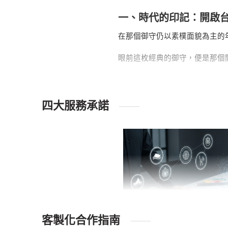
一、時代的印記：開啟
在那個御守仍以素樸面貌為主的
眼前這枚經典的御守，便是那個
它不僅是我們對品質的最初承諾
二、工藝的傳承：歷久
四大服務承諾
即使以今日的標準審視，這枚典
經典材質：
我們從一開始，就堅
準。
設計巧思：
在設計上，我們致力
在每一款早期設計中最核心的探
精湛車工：
每一道針腳，都凝聚
客製化合作指南
下了最堅實的基礎。