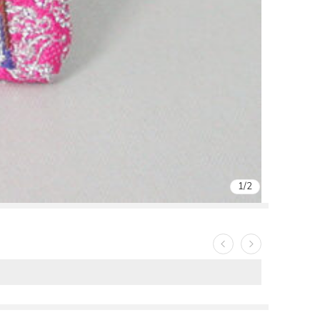
1
/
2