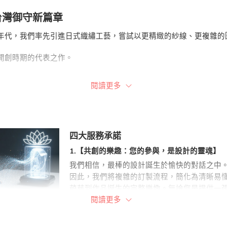
台灣御守新篇章
年代，我們率先引進日式織繡工藝，嘗試以更精緻的紗線、更複雜的
開創時期的代表之作。
，更是一場引領台灣御守美學的溫柔革命。
閱讀更多
彌新的匠心細節
藏之作的工藝細節，依然值得細細品味：
四大服務承諾
持採用當時最優質的紗線。其飽滿的色澤與溫潤的觸感，不僅是作品
1.【共創的樂趣：您的參與，是設計的靈魂】
我們相信，最棒的設計誕生於愉快的對話之中
於將傳統的吉祥符碼與宮廟文化，以細膩的現代美學重新詮釋。如何
因此，我們將複雜的訂製流程，簡化為清晰易
索與挑戰。
萌芽到作品誕生的完整樂趣。無論您是提供一
閱讀更多
靈感，將其轉化為專業的設計方案。
了創始匠人對完美的執著與追求。正是這份對基礎工藝的嚴謹態度，
您的靈感，加上我們的專業，等於無限的可能