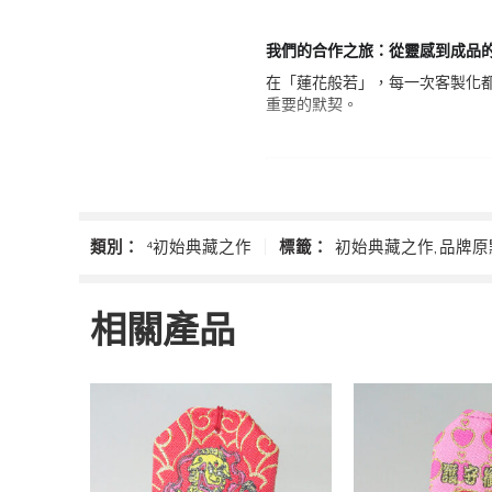
三、關於此典藏品
我們的合作之旅：從靈感到成品
僅供鑑賞：
本作品為「蓮花般若
在「蓮花般若」，每一次客製化
重要的默契。
啟發您的靈感：
我們非常樂意將
版權聲明：
本網站所有展出作品
【第一步：深度溝通與報價】
這是一切美好的開始。
類別：
⁴初始典藏之作
標籤：
初始典藏之作
,
品牌原
傾聽您的故事： 我們會
提供透明報價： 在充分
相關產品
【第二步：視覺設計與確認
【第三步：樣本製作與最終
【第四步：批量生產與品