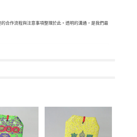
的歷史與所有早期合作夥伴致敬。
整的合作流程與注意事項整理於此。透明的溝通，是我們最
的資源配置。無論是材質的選擇、工藝的搭配，還是設
新客製化專案中。
，確保您用最合理的成本，獲得最高質感的專屬作品。
慧結晶，切勿複製仿冒。
無二的靈魂。
製現有產品的要求。我們所熱衷的，是與您一同踏上這
定位。
故事與精神的全新設計。
，讓您的預算規劃安心無虞。
。
數位檔案，包含獨特的圖案、精準的色碼與完整的工藝
之後您需要追加訂製，我們都能為您復刻出與原始樣品